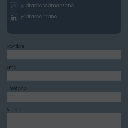
@dramarisamanzano
@dramanzano
Nombre
Email
Teléfono
Mensaje