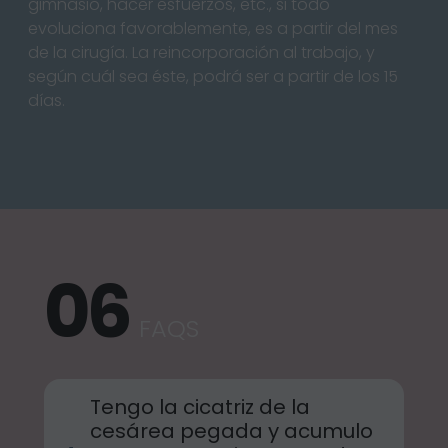
gimnasio, hacer esfuerzos, etc., si todo
evoluciona favorablemente, es a partir del mes
de la cirugía. La reincorporación al trabajo, y
según cuál sea éste, podrá ser a partir de los 15
días.
FAQS
Tengo la cicatriz de la
cesárea pegada y acumulo